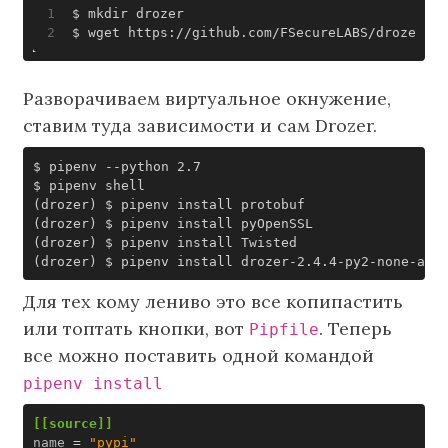
$ wget https://github.com/FSecureLABS/drozer/re
Разворачиваем виртуальное окнужение,
ставим туда зависимости и сам Drozer.
(
drozer
)
(
drozer
)
(
drozer
)
(
drozer
)
Для тех кому лениво это все копипастить
или топтать кнопки, вот
. Теперь
Pipfile
все можно поставить одной командой
pipenv install
[[source]]
name
=
"pypi"