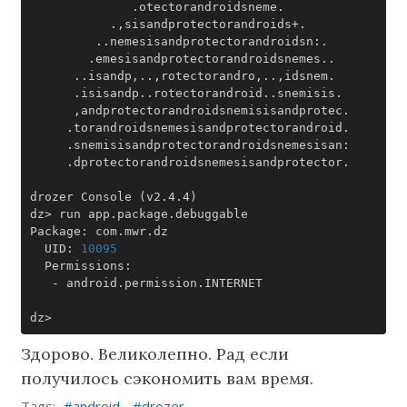
drozer Console 
(
v2.4.4
)
  UID: 
10095
Здорово. Великолепно. Рад если
получилось сэкономить вам время.
Tags:
android
drozer