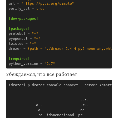
url
=
"https://pypi.org/simple"
verify_ssl
=
true
[dev-packages]
[packages]
protobuf
=
"*"
pyopenssl
=
"*"
twisted
=
"*"
drozer
=
{path = "./drozer-2.4.4-py2-none-any.whl"}
[requires]
python_version
=
"2.7"
Убеждаемся, что все работает
(
drozer
)