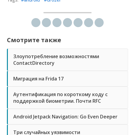
Share on Twitter
Share on Facebook
Share on Reddit
Share on LinkedIn
Share on StumbleUpon
Share on Pinterest
Share via email
Смотрите также
Злоупотребление возможностями
ContactDirectory
Миграция на Frida 17
Аутентификация по короткому коду с
поддержкой биометрии. Почти RFC
Android Jetpack Navigation: Go Even Deeper
Три случайных уязвимости