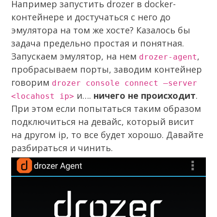
Например запустить drozer в docker-
контейнере и достучаться с него до
эмулятора на том же хосте? Казалось бы
задача предельно простая и понятная.
Запускаем эмулятор, на нем
,
drozer-agent
пробрасываем порты, заводим контейнер
говорим
drozer console connect —server
и….
ничего не происходит
.
<locahost ip>
При этом если попытаться таким образом
подключиться на девайс, который висит
на другом ip, то все будет хорошо. Давайте
разбираться и чинить.